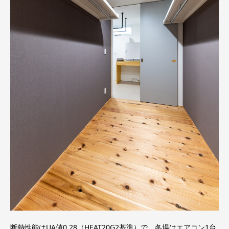
断熱性能はUA値0.28（HEAT20G2基準）で、冬場はエアコン1台