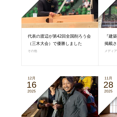
代表の渡辺が第42回全国削ろう会
『建築
（三木大会）で優勝しました
掲載さ
その他
メディア
12月
11月
16
28
2025
2025