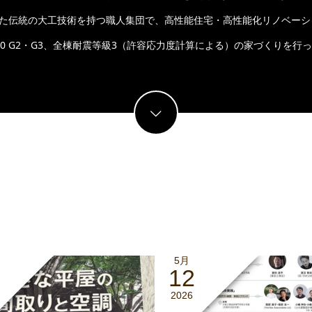
した伝統の大工技術を持つ職人集団で、高性能住宅・高性能化リノベー
T20 G2・G3、全棟耐震等級3（許容応力度計算による）の家づくりを行
5月
12
2026