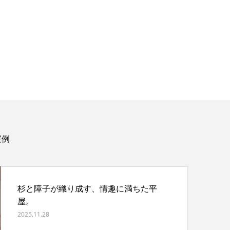
実例
杉と障子が織り成す、情趣に満ちた平
屋。
2025.11.28