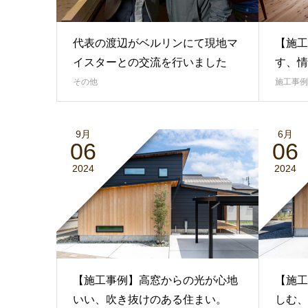
代表の渡辺がベルリンにて現地マ
【施工
イスターとの交流を行いました
す、情
その他
施工事例
9月
6月
06
06
2024
2024
【施工事例】高窓からの光が心地
【施工
いい、吹き抜けのある住まい。
しむ、